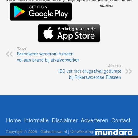
nieuws!
Vorige
Brandweer wederom handen
vol aan brand bij afvalverwerker
Volgende
IBC vat met drugsafval gedumpt
bij Rijkerswoerdse Plassen
Home
Informatie
Disclaimer
Adverteren
Contact
Copyright © 2026 - Gelrenieuws.nl | Ontwikkeling: