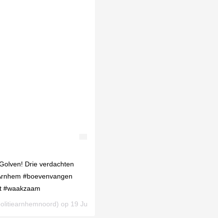
Golven! Drie verdachten
 #Arnhem #boevenvangen
st #waakzaam
litiearnhemnoord) op
19 Jul 2019 om 8:33 (PDT)