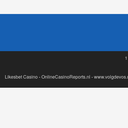
1
Likesbet Casino
-
OnlineCasinoReports.nl
-
www.volgdevos.