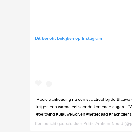
Dit bericht bekijken op Instagram
Mooie aanhouding na een straatroof bij de Blauwe 
krijgen een warme cel voor de komende dagen..
#beroving #BlauweGolven #heterdaad #nachtdien
Een bericht gedeeld door
Politie Arnhem-Noord
(@po