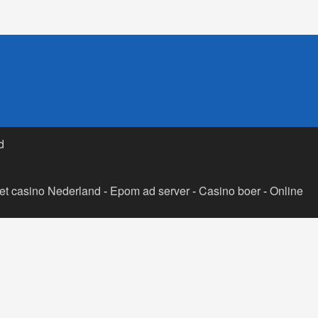
d
t casino Nederland
-
Epom ad server
-
Casino boer
-
Online