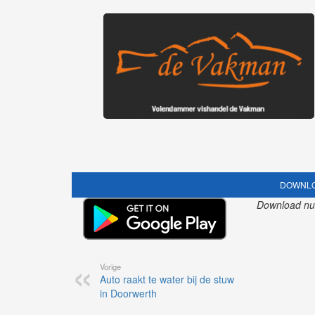
DOWNLO
Download nu o
Vorige
Auto raakt te water bij de stuw
in Doorwerth