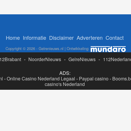
Home
Informatie
Disclaimer
Adverteren
Contact
Copyright © 2026 - Gelrenieuws.nl | Ontwikkeling:
12Brabant
-
NoorderNieuws
-
GelreNieuws
-
112Nederlan
ADS:
nl
-
Online Casino Nederland Legaal
-
Paypal casino
-
Booms.be
casino's Nederland