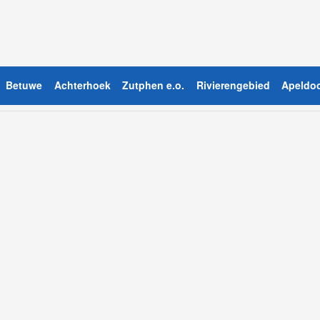
Betuwe
Achterhoek
Zutphen e.o.
Rivierengebied
Apeldoo