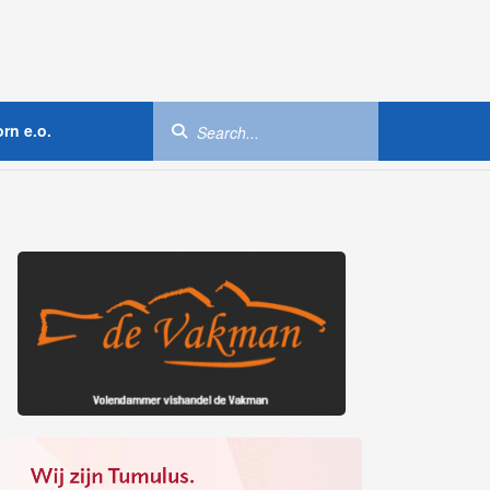
rn e.o.