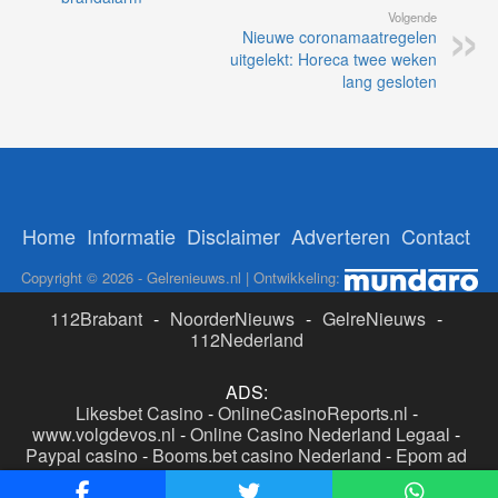
Volgende
Nieuwe coronamaatregelen
uitgelekt: Horeca twee weken
lang gesloten
Home
Informatie
Disclaimer
Adverteren
Contact
Copyright © 2026 - Gelrenieuws.nl | Ontwikkeling:
112Brabant
-
NoorderNieuws
-
GelreNieuws
-
112Nederland
ADS:
Likesbet Casino
-
OnlineCasinoReports.nl
-
www.volgdevos.nl
-
Online Casino Nederland Legaal
-
Paypal casino
-
Booms.bet casino Nederland
-
Epom ad
server
-
Casino boer
-
Online casino's Nederland