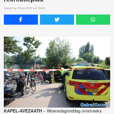
Gepost op 16 juni 2021 om 18:04
– Woensdagmiddag omstreeks
KAPEL-AVEZAATH