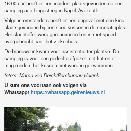
16.00 uur heeft er een incident plaatsgevonden op een
camping aan Lingesteeg in Kapel-Avezaath.
Volgens omstanders heeft er een ongeval met een kind
plaatsgevonden bij een speelkussen in de recreatieplas.
Het slachtoffer werd gereanimeerd en is met spoed
overgebracht naar het ziekenhuis.
De brandweer kwam voor assistentie ter plaatse. De
camping is voor een gedeelte afgezet met lint en er
mag rondom het kussen niet worden gezwommen.
foto’s: Marco van Deick/Persbureau Heitink
U kunt ons voortaan ook volgen via
Whatsapp!
https://whatsapp.gelrenieuws.nl