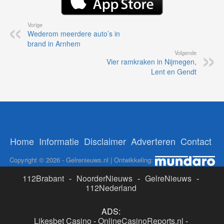
Vorige
Wederom meerdere auto’s in
brand in Arnhem
Volgende
Vier ramkraken in Nijmegen,
Lent en Gendt
Home
Informatie
Disclaimer
Adverteren
Contact
Copyright © 2026 - Gelrenieuws.nl | Ontwikkeling:
112Brabant
-
NoorderNieuws
-
GelreNieuws
-
112Nederland
ADS:
Likesbet Casino
-
OnlineCasinoReports.nl
-