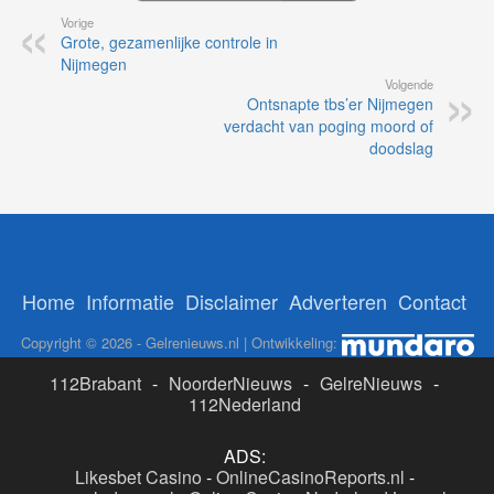
Vorige
Grote, gezamenlijke controle in
Nijmegen
Volgende
Ontsnapte tbs’er Nijmegen
verdacht van poging moord of
doodslag
Home
Informatie
Disclaimer
Adverteren
Contact
Copyright © 2026 - Gelrenieuws.nl | Ontwikkeling:
112Brabant
-
NoorderNieuws
-
GelreNieuws
-
112Nederland
ADS:
Likesbet Casino
-
OnlineCasinoReports.nl
-