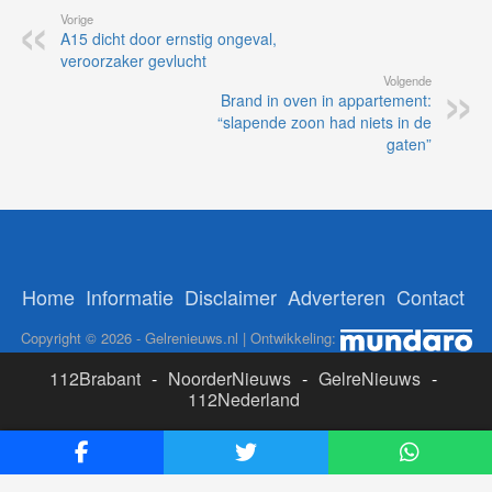
Vorige
A15 dicht door ernstig ongeval,
veroorzaker gevlucht
Volgende
Brand in oven in appartement:
“slapende zoon had niets in de
gaten”
Home
Informatie
Disclaimer
Adverteren
Contact
Copyright © 2026 - Gelrenieuws.nl | Ontwikkeling:
112Brabant
-
NoorderNieuws
-
GelreNieuws
-
112Nederland
ADS:
Likesbet Casino
-
OnlineCasinoReports.nl
-