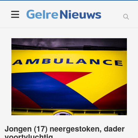
Jongen (17) neergestoken, dader
voortvluchtig