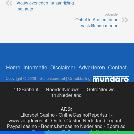
Vrouw overleden na aanrijding
met auto
Volgende
Ophef in Arnhem door
vastzittende marter
Home
Informatie
Disclaimer
Adverteren
Contact
Copyright © 2026 - Gelrenieuws.nl | Ontwikkeling:
112Brabant
-
NoorderNieuws
-
GelreNieuws
-
112Nederland
ADS:
Likesbet Casino
-
OnlineCasinoReports.nl
-
www.volgdevos.nl
-
Online Casino Nederland Legaal
-
Paypal casino
-
Booms.bet casino Nederland
-
Epom ad
server
-
Casino boer
-
Online casino's Nederland