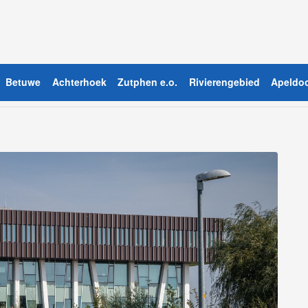
Betuwe
Achterhoek
Zutphen e.o.
Rivierengebied
Apeldoo