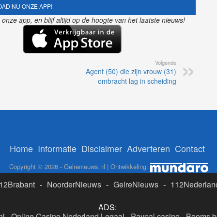
AD NU ONZE APP!
nze app, en blijf altijd op de hoogte van het laatste nieuws!
Volgende
Agent (50) die zijn vrouw (31)
ombracht lag in scheiding
Home
Informatie
Disclaimer
Adverteren
Contact
Copyright © 2026 - Gelrenieuws.nl | Ontwikkeling:
12Brabant
-
NoorderNieuws
-
GelreNieuws
-
112Nederlan
ADS:
nl
-
Online Casino Nederland Legaal
-
Paypal casino
-
Booms.be