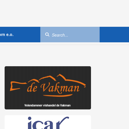
rn e.o.