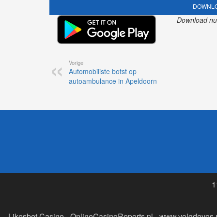
DOWNLO
Download nu o
Vorige
Automobiliste botst op
autoambulance in Apeldoorn
1
Likesbet Casino
-
OnlineCasinoReports.nl
-
www.volgdevos.