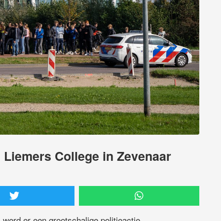
ij Liemers College in Zevenaar
werd er een grootschalige politieactie