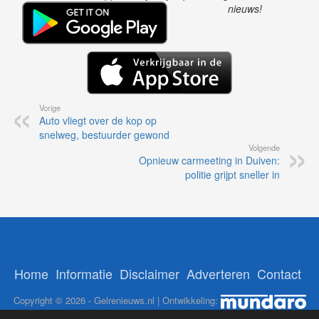
nieuws!
Vorige
Auto vliegt over de kop op
snelweg, bestuurder gewond
Volgende
Opnieuw carmeeting in Duiven:
politie grijpt sneller in
Home
Informatie
Disclaimer
Adverteren
Contact
Copyright © 2026 - Gelrenieuws.nl | Ontwikkeling: