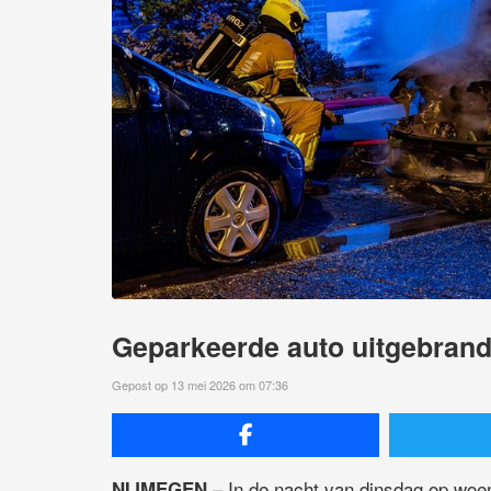
Geparkeerde auto uitgebrand,
Gepost op 13 mei 2026 om 07:36
– In de nacht van dinsdag op woen
NIJMEGEN