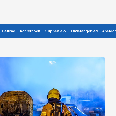
Betuwe
Achterhoek
Zutphen e.o.
Rivierengebied
Apeldoo