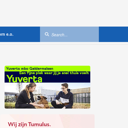
rn e.o.