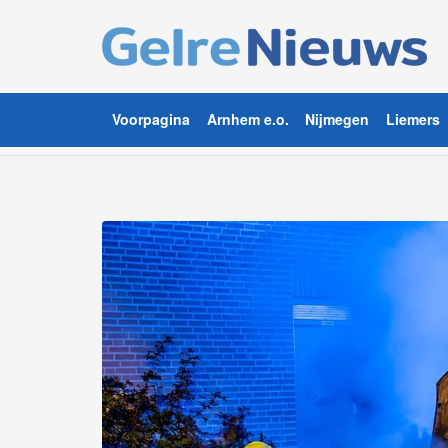
Voorpagina
Arnhem e.o.
Nijmegen
Liemers