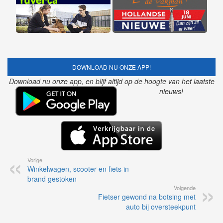
DOWNLOAD NU ONZE APP!
Download nu onze app, en blijf altijd op de hoogte van het laatste
nieuws!
Vorige
Winkelwagen, scooter en fiets in
brand gestoken
Volgende
Fietser gewond na botsing met
auto bij oversteekpunt