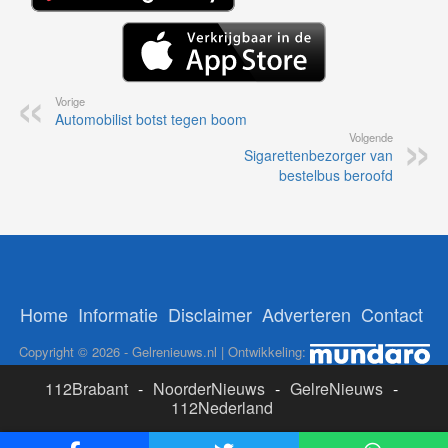
Vorige
Automobilist botst tegen boom
Volgende
Sigarettenbezorger van
bestelbus beroofd
Home
Informatie
Disclaimer
Adverteren
Contact
Copyright © 2026 - Gelrenieuws.nl | Ontwikkeling:
112Brabant
-
NoorderNieuws
-
GelreNieuws
-
112Nederland