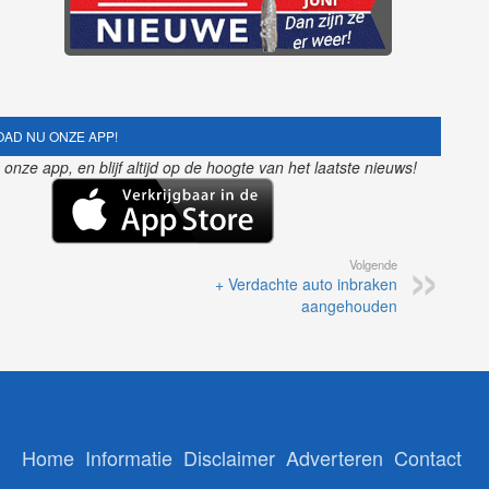
AD NU ONZE APP!
nze app, en blijf altijd op de hoogte van het laatste nieuws!
Volgende
+ Verdachte auto inbraken
aangehouden
Home
Informatie
Disclaimer
Adverteren
Contact