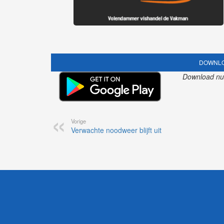
DOWNLO
Download nu o
Vorige
Verwachte noodweer blijft uit