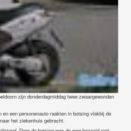
Apeldoorn zijn donderdagmiddag twee zwaargewonden
en een personenauto raakten in botsing vlakbij de
naar het ziekenhuis gebracht.
ilstand. Door de botsing was de weg bezaaid met