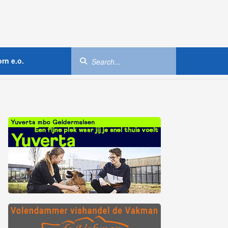
rn e.o.