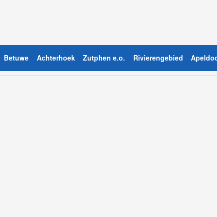
Betuwe
Achterhoek
Zutphen e.o.
Rivierengebied
Apeldoo