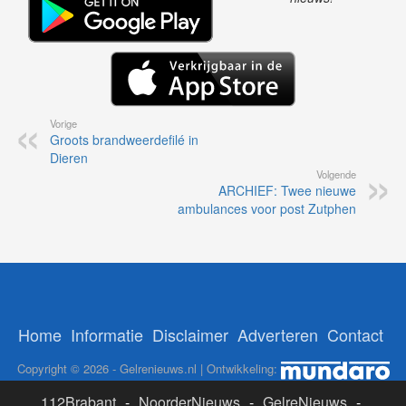
Vorige
Groots brandweerdefilé in
Dieren
Volgende
ARCHIEF: Twee nieuwe
ambulances voor post Zutphen
Home
Informatie
Disclaimer
Adverteren
Contact
Copyright © 2026 - Gelrenieuws.nl | Ontwikkeling:
112Brabant
-
NoorderNieuws
-
GelreNieuws
-