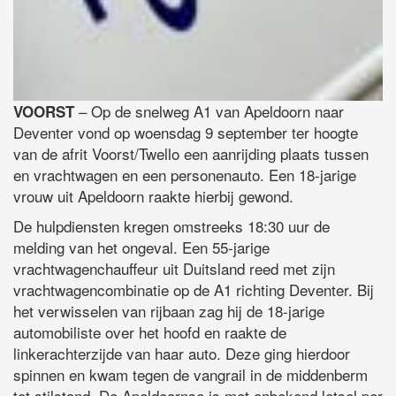
– Op de snelweg A1 van Apeldoorn naar
VOORST
Deventer vond op woensdag 9 september ter hoogte
van de afrit Voorst/Twello een aanrijding plaats tussen
en vrachtwagen en een personenauto. Een 18-jarige
vrouw uit Apeldoorn raakte hierbij gewond.
De hulpdiensten kregen omstreeks 18:30 uur de
melding van het ongeval. Een 55-jarige
vrachtwagenchauffeur uit Duitsland reed met zijn
vrachtwagencombinatie op de A1 richting Deventer. Bij
het verwisselen van rijbaan zag hij de 18-jarige
automobiliste over het hoofd en raakte de
linkerachterzijde van haar auto. Deze ging hierdoor
spinnen en kwam tegen de vangrail in de middenberm
tot stilstand. De Apeldoornse is met onbekend letsel per