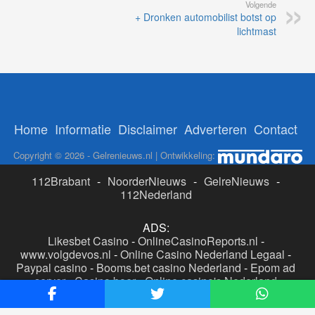
Volgende
+ Dronken automobilist botst op
lichtmast
Home
Informatie
Disclaimer
Adverteren
Contact
Copyright © 2026 - Gelrenieuws.nl | Ontwikkeling:
112Brabant
-
NoorderNieuws
-
GelreNieuws
-
112Nederland
ADS:
Likesbet Casino
-
OnlineCasinoReports.nl
-
www.volgdevos.nl
-
Online Casino Nederland Legaal
-
Paypal casino
-
Booms.bet casino Nederland
-
Epom ad
server
-
Casino boer
-
Online casino's Nederland