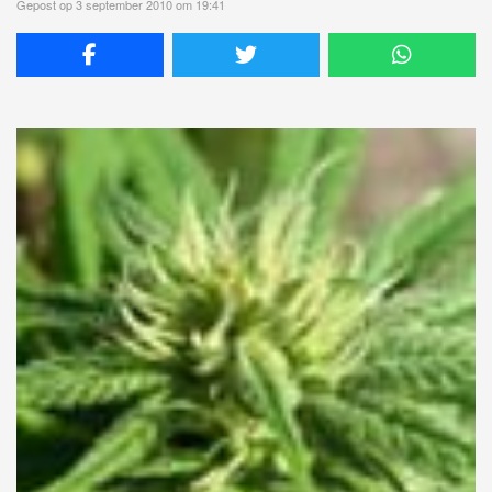
Gepost op 3 september 2010 om 19:41