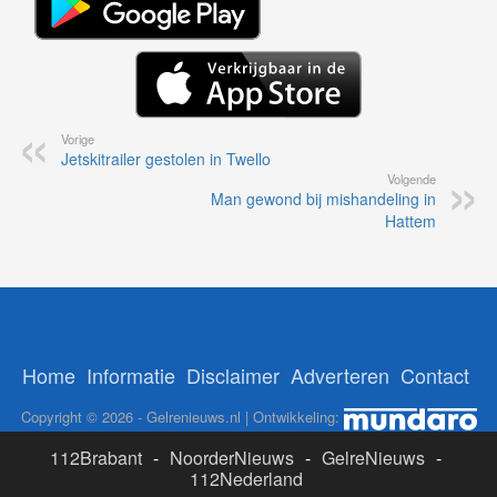
Vorige
Jetskitrailer gestolen in Twello
Volgende
Man gewond bij mishandeling in
Hattem
Home
Informatie
Disclaimer
Adverteren
Contact
Copyright © 2026 - Gelrenieuws.nl | Ontwikkeling:
112Brabant
-
NoorderNieuws
-
GelreNieuws
-
112Nederland