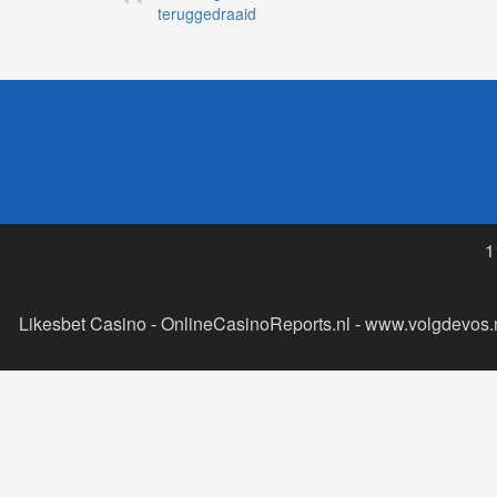
teruggedraaid
1
Likesbet Casino
-
OnlineCasinoReports.nl
-
www.volgdevos.