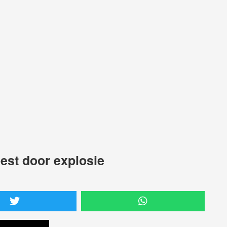
est door explosie