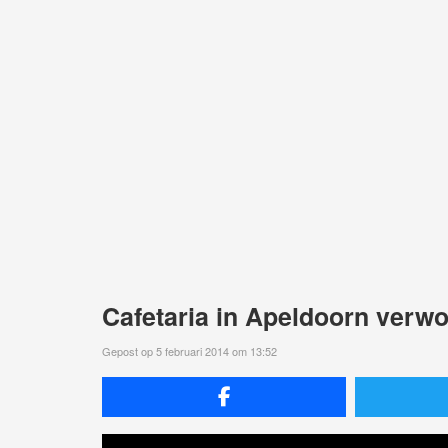
Cafetaria in Apeldoorn verwo
Gepost op 5 februari 2014 om 13:52