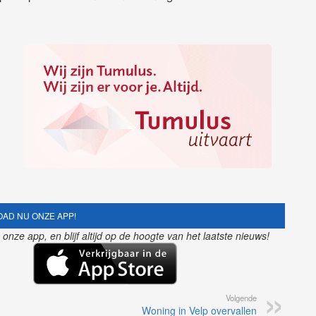
AD NU ONZE APP!
nze app, en blijf altijd op de hoogte van het laatste nieuws!
Volgende
Woning in Velp overvallen