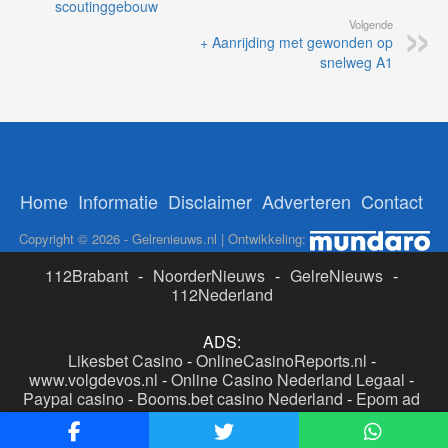
scoutinggebouw
Volgende
+ Aanrijding met gewonden op
snelweg A1
Home
Informatie
Disclaimer
Adverteren
Contact
Copyright © 2026 - Gelrenieuws.nl | Ontwikkeling:
112Brabant
-
NoorderNieuws
-
GelreNieuws
-
112Nederland
ADS:
Likesbet Casino
-
OnlineCasinoReports.nl
-
www.volgdevos.nl
-
Online Casino Nederland Legaal
-
Paypal casino
-
Booms.bet casino Nederland
-
Epom ad
server
-
Casino boer
-
Online casino's Nederland