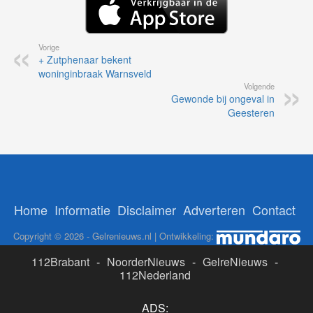
Vorige
+ Zutphenaar bekent
woninginbraak Warnsveld
Volgende
Gewonde bij ongeval in
Geesteren
Home
Informatie
Disclaimer
Adverteren
Contact
Copyright © 2026 - Gelrenieuws.nl | Ontwikkeling:
112Brabant
-
NoorderNieuws
-
GelreNieuws
-
112Nederland
ADS: