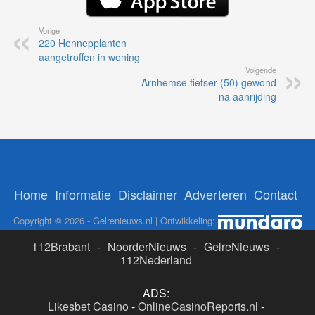
Vorige
220 Hennepplanten
aangetroffen in woning
Volgende
Arnhemse fietser (50) gewond
na aanrijding
Home
Informatie
Disclaimer
Adverteren
Contact
Copyright © 2026 - Gelrenieuws.nl | Ontwikkeling:
112Brabant
-
NoorderNieuws
-
GelreNieuws
-
112Nederland
ADS:
Likesbet Casino
-
OnlineCasinoReports.nl
-