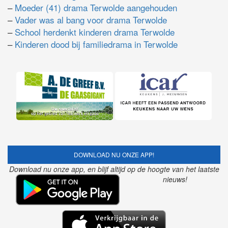
–
Moeder (41) drama Terwolde aangehouden
–
Vader was al bang voor drama Terwolde
–
School herdenkt kinderen drama Terwolde
–
Kinderen dood bij familiedrama in Terwolde
DOWNLOAD NU ONZE APP!
Download nu onze app, en blijf altijd op de hoogte van het laatste
nieuws!