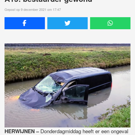
Gepost op 9 december 2021 om 17:47
Donderdagmiddag heeft er een ongeval
HERWIJNEN –