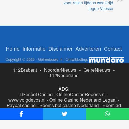
voor rellen tijdens wedstrijd
tegen Vitesse
Home
Informatie
Disclaimer
Adverteren
Contact
Copyright © 2026 - Gelrenieuws.nl | Ontwikkeling:
112Brabant
-
NoorderNieuws
-
GelreNieuws
-
112Nederland
ADS:
Likesbet Casino
-
OnlineCasinoReports.nl
-
www.volgdevos.nl
-
Online Casino Nederland Legaal
-
Paypal casino
-
Booms.bet casino Nederland
-
Epom ad
server
-
Casino boer
-
Online casino's Nederland