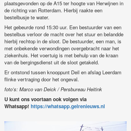
plaatsgevonden op de A15 ter hoogte van Herwijnen in
de richting van Rotterdam. Hierbij raakte een
bestelbusje te water.
Het gebeurde rond 15:30 uur. Een bestuurder van een
bestelbus verloor de macht over het stuur en belandde
hierbij rechtop in de sloot. De bestuurder, een man, is
met onbekende verwondingen overgebracht naar het
ziekenhuis. Het voertuig is met behulp van de kraan
van de bergingsdienst uit de sloot getakeld.
Er ontstond tussen knooppunt Deil en afslag Leerdam
flinke vertraging door het ongeval.
foto’s: Marco van Deick / Persbureau Heitink
U kunt ons voortaan ook volgen via
Whatsapp!
https://whatsapp.gelrenieuws.nl