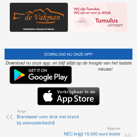
DOWNLOAD NU ONZE APP!
Download nu onze app, en blijf altijd op de hoogte van het laatste
nieuws!
Vorige
Brandweer uren druk met brand
bij veevoederbedrijf
Volgende
NEC krijgt 15.000 euro boete